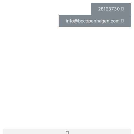
28193730
info@bccopenhagen.com