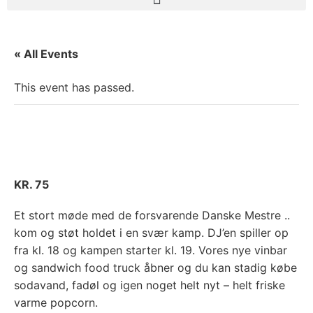
« All Events
This event has passed.
BC Copenhagen vs Bakken Bears
oktober 4, 2024 @ 19:00
-
21:00
KR. 75
Et stort møde med de forsvarende Danske Mestre ..
kom og støt holdet i en svær kamp. DJ’en spiller op
fra kl. 18 og kampen starter kl. 19. Vores nye vinbar
og sandwich food truck åbner og du kan stadig købe
sodavand, fadøl og igen noget helt nyt – helt friske
varme popcorn.