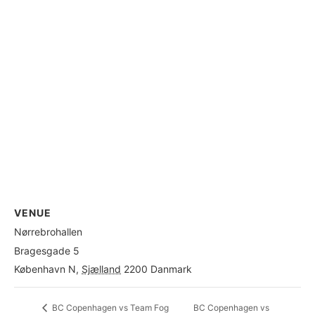
VENUE
Nørrebrohallen
Bragesgade 5
København N
,
Sjælland
2200
Danmark
+ Google Map
BC Copenhagen vs
BC Copenhagen vs Team Fog