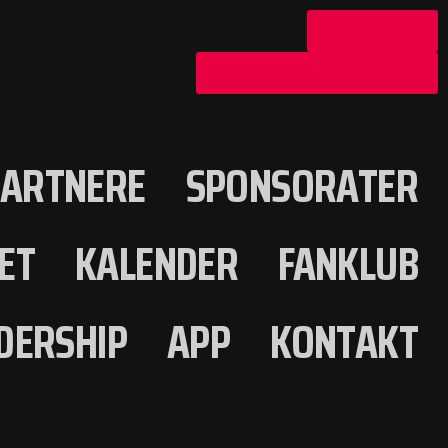
28193730
INFO@BCCOPENHAGEN.COM
PARTNERE
SPONSORATER
ET
KALENDER
FANKLUB
DERSHIP
APP
KONTAKT